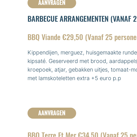
AANVRAGEN
BARBECUE ARRANGEMENTEN (VANAF 2
BBQ Viande €29,50 (Vanaf 25 persone
Kippendijen, merguez, huisgemaakte rund
kipsaté. Geserveerd met brood, aardappels
kroepoek, atjar, gebakken uitjes, tomaat-m
met lamskoteletten extra +5 euro p.p
AANVRAGEN
BBQ Terre Et Mer €34,50 (Vanaf 25 pe